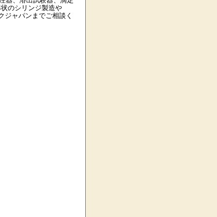
分注器、溶出試験器、滴定
形状のシリンジ製造や
クジャパンまでご相談く