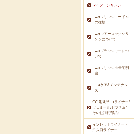
マイクロシリンジ
→●シリンジニードル
の種類
→●ルアーロックシリ
ンジについて
→●プランジャーにつ
いて
→●シリンジ検量証明
書
→●ケア&メンテナン
ス
GC 消耗品 (ライナー/
フェルール/セプタム/
その他消耗部品)
インレットライナー・
注入口ライナー