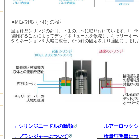
●
固定針取り付けの設計
固定針型シリンジの針は、下図のように取り付けています。PTF
隔離することによってデッドボリュームを低減し、キャリーオー
タミネーションを大幅に改善、かつ針の固定をより強固にしまし
→ シリンジニードルの種類
→ ルアーロック
→ プランジャーについて
→ 検量証明書に