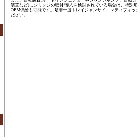
また、自社装置(オートインジェクターやシリンジポンプ、自動
装置など)にシリンジの取付/導入を検討されている場合は、特殊
OEM供給も可能です。是非一度トレイジャンサイエンティフィッ
ださい。
d