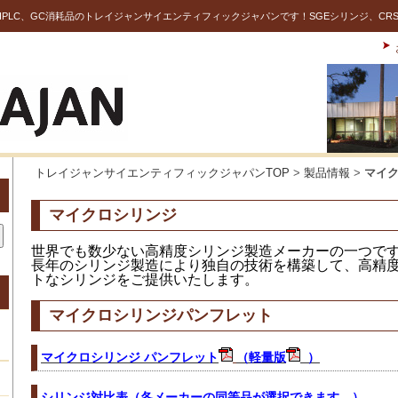
PLC、GC消耗品のトレイジャンサイエンティフィックジャパンです！SGEシリンジ、CR
トレイジャンサイエンティフィックジャパンTOP
>
製品情報
>
マイ
マイクロシリンジ
世界でも数少ない高精度シリンジ製造メーカーの一つで
長年のシリンジ製造により独自の技術を構築して、高精
トなシリンジをご提供いたします。
マイクロシリンジパンフレット
マイクロシリンジ パンフレット
（軽量版
）
シリンジ対比表（各メーカーの同等品が選択できます。）