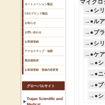
マイクロ
オートメーション製品
→●シ
CRSブランド製品
→●ル
お知らせ
→●プ
お問い合わせ
お客様登録
→●シ
アクセスマップ・地図
→●ケ
製品価格表
→●
お客様登録・登録内容変更
→●
→●
グローバルサイト
→●
Trajan Scientific and
Medical