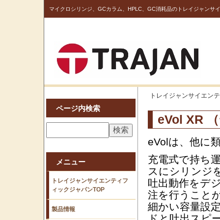
マイクロシリンジ、GCカラム、HPLC、GC消耗品のトレイジャンサ
トレイジャンサイエンテ
ページ内検索
eVol X
eVolは、他
充電式で持ち
メニュー
スにシリンジ
トレイジャンサイエンティフ
吐出動作をデ
ィックジャパンTOP
注を行うこと
細かい容量設
製品情報
ドと吐出スピ