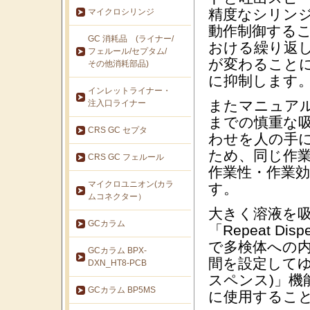
精度なシリン
マイクロシリンジ
動作制御する
GC 消耗品 (ライナー/
おける繰り返
フェルール/セプタム/
が変わること
その他消耗部品)
に抑制します
インレットライナー・
またマニュア
注入口ライナー
までの慎重な
CRS GC セプタ
わせを人の手
ため、同じ作
CRS GC フェルール
作業性・作業
マイクロユニオン(カラ
す。
ムコネクター）
大きく溶液を
GCカラム
「Repeat D
で多検体への
GCカラム BPX-
間を設定してゆっ
DXN_HT8-PCB
スペンス)」
GCカラム BP5MS
に使用するこ