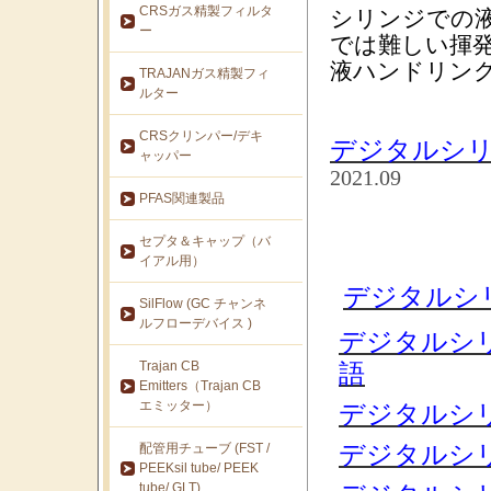
CRSガス精製フィルタ
シリンジでの
ー
では難しい揮
液ハンドリン
TRAJANガス精製フィ
ルター
CRSクリンパー/デキ
デジタルシリン
ャッパー
2021.09
PFAS関連製品
セプタ＆キャップ（バ
イアル用）
デジタルシリ
SilFlow (GC チャンネ
ルフローデバイス )
デジタルシリン
Trajan CB
語
Emitters（Trajan CB
エミッター）
デジタルシリ
デジタルシリ
配管用チューブ (FST /
PEEKsil tube/ PEEK
tube/ GLT)