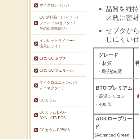
マイクロシリンジ
品質を維
ス瓶に密
GC 消耗品 (ライナー/
フェルール/セプタム/
その他消耗部品)
セプタか
しにくい
インレットライナー・
注入口ライナー
グレード
CRS GC セプタ
・材質
CRS GC フェルール
・耐熱温度
マイクロユニオン(カラ
BTO プレミアム
ムコネクター）
・高温シリコン
GCカラム
・400 ℃
GCカラム BPX-
DXN_HT8-PCB
AG3 ローブリー
ド
GCカラム BP5MS
(Advanced Green