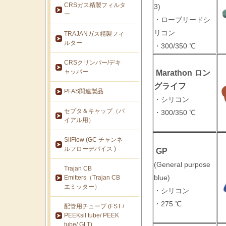
CRSガス精製フィルタ
3)
ー
・ローブリードシ
リコン
TRAJANガス精製フィ
ルター
・300/350 ℃
CRSクリンパー/デキ
ャッパー
Marathon ロン
グライフ
PFAS関連製品
・シリコン
セプタ＆キャップ（バ
・300/350 ℃
イアル用）
SilFlow (GC チャンネ
ルフローデバイス )
GP
(General purpose
Trajan CB
blue)
Emitters（Trajan CB
エミッター）
・シリコン
・275 ℃
配管用チューブ (FST /
PEEKsil tube/ PEEK
tube/ GLT)