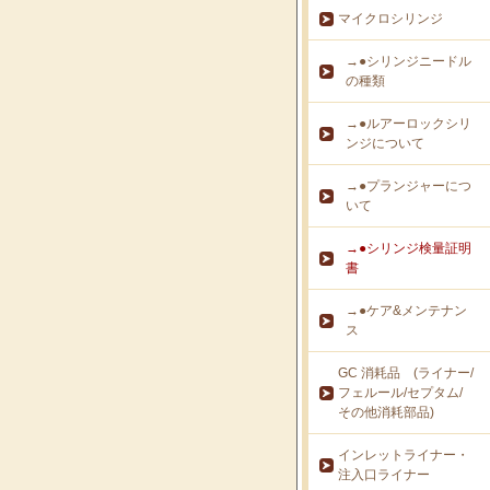
マイクロシリンジ
→●シリンジニードル
の種類
→●ルアーロックシリ
ンジについて
→●プランジャーにつ
いて
→●シリンジ検量証明
書
→●ケア&メンテナン
ス
GC 消耗品 (ライナー/
フェルール/セプタム/
その他消耗部品)
インレットライナー・
注入口ライナー